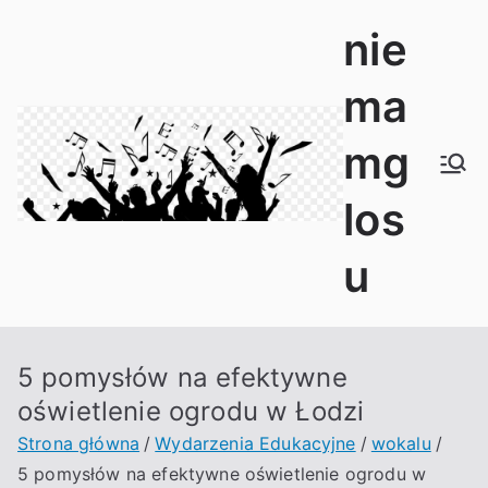
Przejdź
nie
do
treści
ma
mg
los
u
5 pomysłów na efektywne
oświetlenie ogrodu w Łodzi
Strona główna
Wydarzenia Edukacyjne
wokalu
5 pomysłów na efektywne oświetlenie ogrodu w