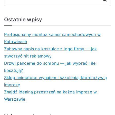
Ostatnie wpisy
Profesjonalny montaż kamer samochodowych w
Katowicach
Zabawny napis na koszulce z logo firmy — jak
stworzyć hit reklamowy
Drzwi pancerne do schronu — jak wybrać i ile
kosztują?
Sklep animatora: wynajem i szkolenia, które ożywią
imprezę
Znajdź idealną przestrzeń na każdą imprezę w
Warszawie