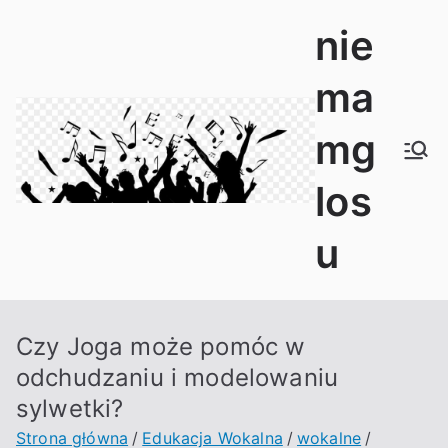
Przejdź
nie
do
treści
ma
mg
los
u
Czy Joga może pomóc w
odchudzaniu i modelowaniu
sylwetki?
Strona główna
Edukacja Wokalna
wokalne