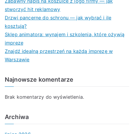
Zabawny napis na koszulce z logo firmy — jak
stworzyć hit reklamowy
Drzwi pancerne do schronu — jak wybrać i ile
kosztują?
Sklep animatora: wynajem i szkolenia, które ożywią
imprezę
Znajdź idealną przestrzeń na każdą imprezę w
Warszawie
Najnowsze komentarze
Brak komentarzy do wyświetlenia.
Archiwa