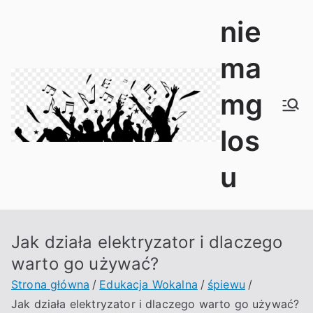
Przejdź
nie
do
treści
ma
mg
los
u
Jak działa elektryzator i dlaczego
warto go używać?
Strona główna
Edukacja Wokalna
śpiewu
Jak działa elektryzator i dlaczego warto go używać?