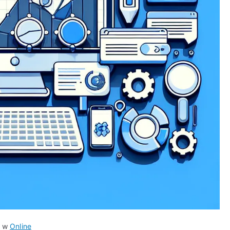
o w
Online