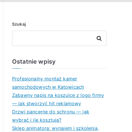
Szukaj
Szukaj
Ostatnie wpisy
Profesjonalny montaż kamer
samochodowych w Katowicach
Zabawny napis na koszulce z logo firmy
— jak stworzyć hit reklamowy
Drzwi pancerne do schronu — jak
wybrać i ile kosztują?
Sklep animatora: wynajem i szkolenia,