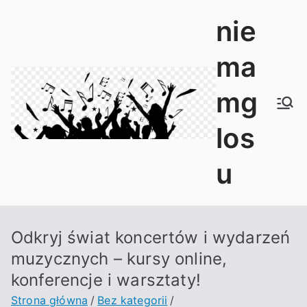
Przejdź
nie
do
treści
ma
mg
los
u
Odkryj świat koncertów i wydarzeń
muzycznych – kursy online,
konferencje i warsztaty!
Strona główna
Bez kategorii