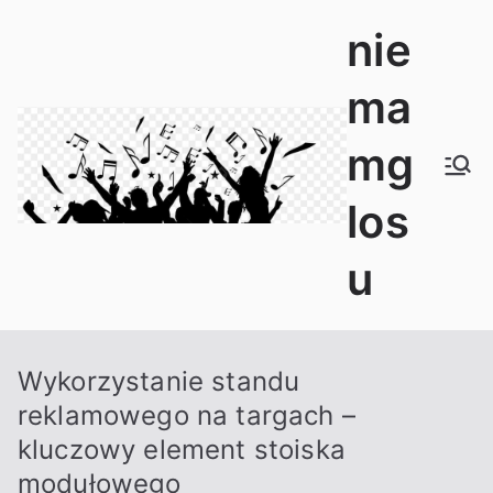
Przejdź
nie
do
treści
ma
mg
los
u
Wykorzystanie standu
reklamowego na targach –
kluczowy element stoiska
modułowego