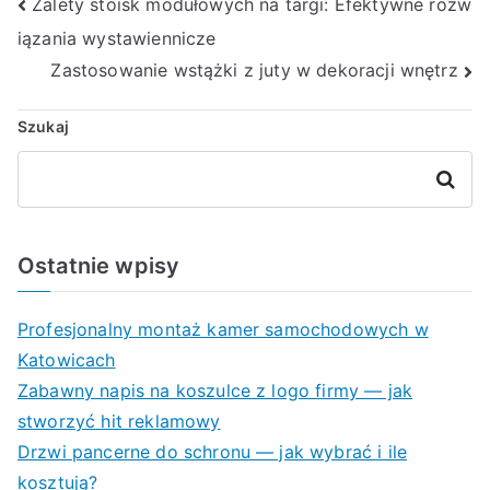
Nawigacja
Zalety stoisk modułowych na targi: Efektywne rozw
iązania wystawiennicze
wpisu
Zastosowanie wstążki z juty w dekoracji wnętrz
Szukaj
Szukaj
Ostatnie wpisy
Profesjonalny montaż kamer samochodowych w
Katowicach
Zabawny napis na koszulce z logo firmy — jak
stworzyć hit reklamowy
Drzwi pancerne do schronu — jak wybrać i ile
kosztują?